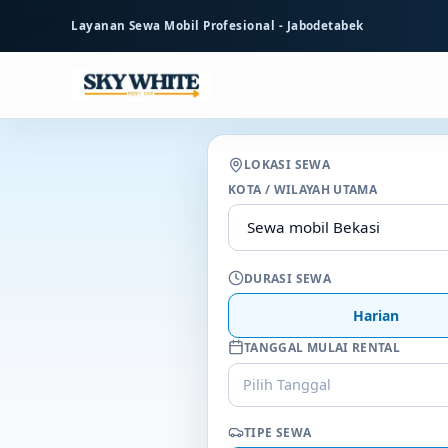
ke
Layanan Sewa Mobil Profesional - Jabodetabek
konten
utama
LOKASI SEWA
KOTA / WILAYAH UTAMA
DURASI SEWA
Harian
TANGGAL MULAI RENTAL
Pilih Tanggal
TIPE SEWA