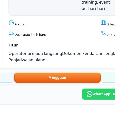
training, event
berhari-hari
6 kursi
2 ba
2023 atau lebih baru
AUT
Fitur
Operator armada langsung
Dokumen kendaraan leng
Penjadwalan ulang
Mingguan
WhatsApp: To