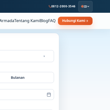
0812-2000-3546
ID
Armada
Tentang Kami
Blog
FAQ
Hubungi Kami
▾
Bulanan