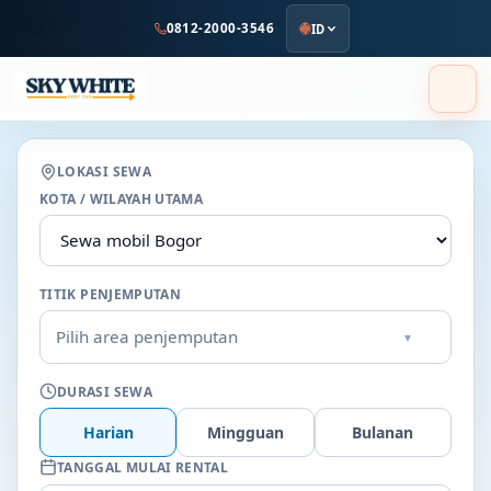
ke
0812-2000-3546
ID
konten
utama
LOKASI SEWA
KOTA / WILAYAH UTAMA
TITIK PENJEMPUTAN
Pilih area penjemputan
▾
DURASI SEWA
Harian
Mingguan
Bulanan
TANGGAL MULAI RENTAL