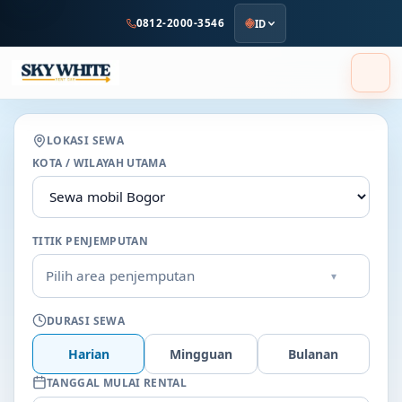
ke
0812-2000-3546
ID
konten
utama
LOKASI SEWA
KOTA / WILAYAH UTAMA
TITIK PENJEMPUTAN
Pilih area penjemputan
▾
DURASI SEWA
Harian
Mingguan
Bulanan
TANGGAL MULAI RENTAL