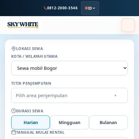
ke
0812-2000-3546
ID
konten
utama
LOKASI SEWA
KOTA / WILAYAH UTAMA
TITIK PENJEMPUTAN
Pilih area penjemputan
▾
DURASI SEWA
Harian
Mingguan
Bulanan
TANGGAL MULAI RENTAL