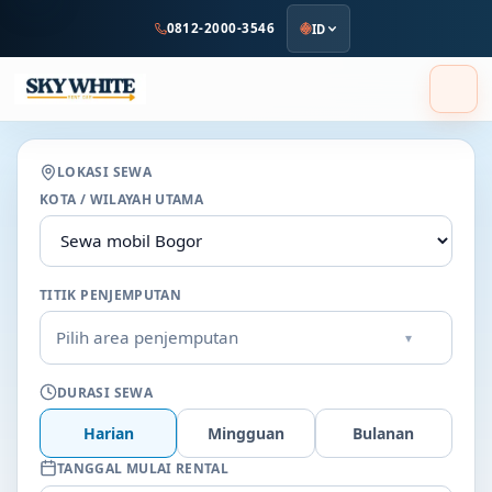
ke
0812-2000-3546
ID
konten
utama
LOKASI SEWA
KOTA / WILAYAH UTAMA
TITIK PENJEMPUTAN
Pilih area penjemputan
▾
DURASI SEWA
Harian
Mingguan
Bulanan
TANGGAL MULAI RENTAL