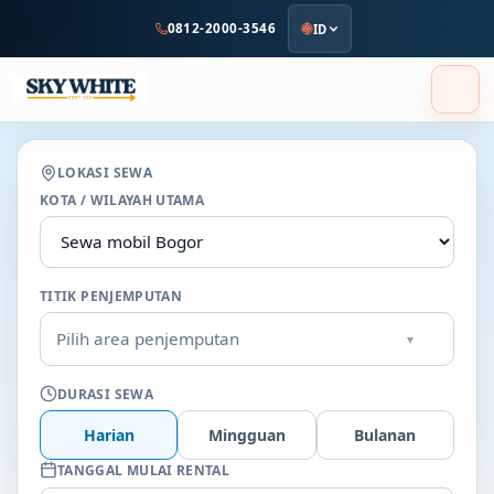
ke
0812-2000-3546
ID
konten
utama
LOKASI SEWA
KOTA / WILAYAH UTAMA
TITIK PENJEMPUTAN
Pilih area penjemputan
▾
DURASI SEWA
Harian
Mingguan
Bulanan
TANGGAL MULAI RENTAL