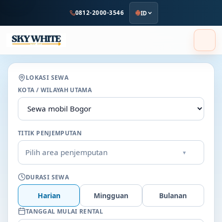
ke
0812-2000-3546
ID
konten
utama
LOKASI SEWA
KOTA / WILAYAH UTAMA
TITIK PENJEMPUTAN
Pilih area penjemputan
▾
DURASI SEWA
Harian
Mingguan
Bulanan
TANGGAL MULAI RENTAL