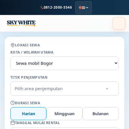
ke
0812-2000-3546
ID
konten
utama
LOKASI SEWA
KOTA / WILAYAH UTAMA
TITIK PENJEMPUTAN
Pilih area penjemputan
▾
DURASI SEWA
Harian
Mingguan
Bulanan
TANGGAL MULAI RENTAL