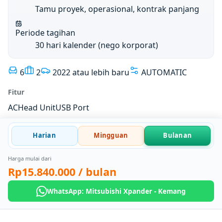
Tamu proyek, operasional, kontrak panjang
Periode tagihan
30 hari kalender (nego korporat)
6
2
2022 atau lebih baru
AUTOMATIC
Fitur
AC
Head Unit
USB Port
Harian
Mingguan
Bulanan
Harga mulai dari
Rp15.840.000
/ bulan
WhatsApp: Mitsubishi Xpander - Kemang