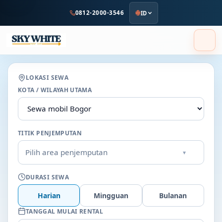
ke
0812-2000-3546
ID
konten
utama
LOKASI SEWA
KOTA / WILAYAH UTAMA
TITIK PENJEMPUTAN
Pilih area penjemputan
▾
DURASI SEWA
Harian
Mingguan
Bulanan
TANGGAL MULAI RENTAL