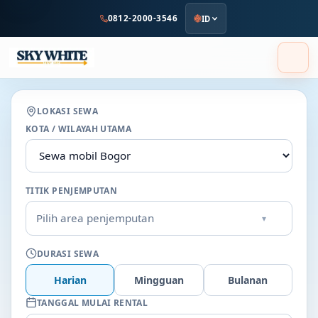
ke
0812-2000-3546
ID
konten
utama
LOKASI SEWA
KOTA / WILAYAH UTAMA
TITIK PENJEMPUTAN
Pilih area penjemputan
▾
DURASI SEWA
Harian
Mingguan
Bulanan
TANGGAL MULAI RENTAL