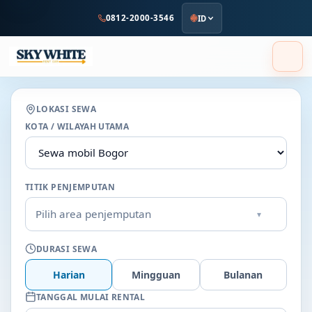
ke
0812-2000-3546
ID
konten
utama
LOKASI SEWA
KOTA / WILAYAH UTAMA
TITIK PENJEMPUTAN
Pilih area penjemputan
▾
DURASI SEWA
Harian
Mingguan
Bulanan
TANGGAL MULAI RENTAL