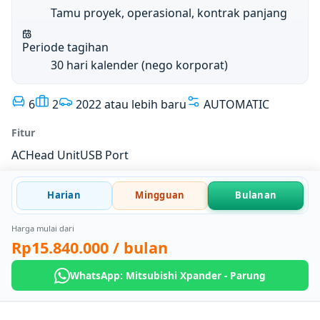
Tamu proyek, operasional, kontrak panjang
Periode tagihan
30 hari kalender (nego korporat)
6
2
2022 atau lebih baru
AUTOMATIC
Fitur
AC
Head Unit
USB Port
Harian
Mingguan
Bulanan
Harga mulai dari
Rp15.840.000
/ bulan
WhatsApp: Mitsubishi Xpander - Parung