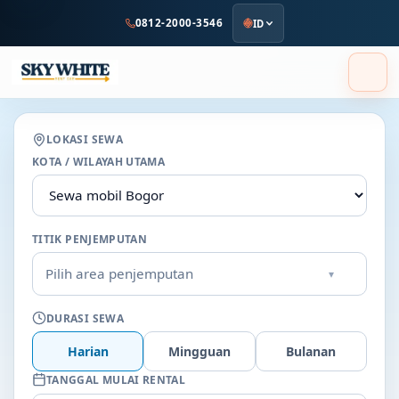
ke
0812-2000-3546
ID
konten
utama
LOKASI SEWA
KOTA / WILAYAH UTAMA
TITIK PENJEMPUTAN
Pilih area penjemputan
▾
DURASI SEWA
Harian
Mingguan
Bulanan
TANGGAL MULAI RENTAL