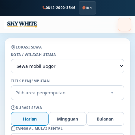
ke
0812-2000-3546
ID
konten
utama
LOKASI SEWA
KOTA / WILAYAH UTAMA
TITIK PENJEMPUTAN
Pilih area penjemputan
▾
DURASI SEWA
Harian
Mingguan
Bulanan
TANGGAL MULAI RENTAL