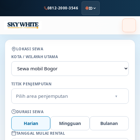
ke
0812-2000-3546
ID
konten
utama
LOKASI SEWA
KOTA / WILAYAH UTAMA
TITIK PENJEMPUTAN
Pilih area penjemputan
▾
DURASI SEWA
Harian
Mingguan
Bulanan
TANGGAL MULAI RENTAL