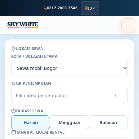
ke
0812-2000-3546
ID
konten
utama
LOKASI SEWA
KOTA / WILAYAH UTAMA
TITIK PENJEMPUTAN
Pilih area penjemputan
▾
DURASI SEWA
Harian
Mingguan
Bulanan
TANGGAL MULAI RENTAL