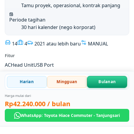
Tamu proyek, operasional, kontrak panjang
Periode tagihan
30 hari kalender (nego korporat)
14
4
2021 atau lebih baru
MANUAL
Fitur
AC
Head Unit
USB Port
Harian
Mingguan
Bulanan
Harga mulai dari
Rp42.240.000
/ bulan
WhatsApp: Toyota Hiace Commuter - Tanjungsari