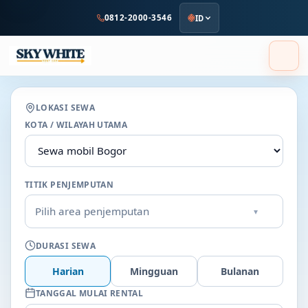
ke
0812-2000-3546
ID
konten
utama
LOKASI SEWA
KOTA / WILAYAH UTAMA
TITIK PENJEMPUTAN
Pilih area penjemputan
▾
DURASI SEWA
Harian
Mingguan
Bulanan
TANGGAL MULAI RENTAL