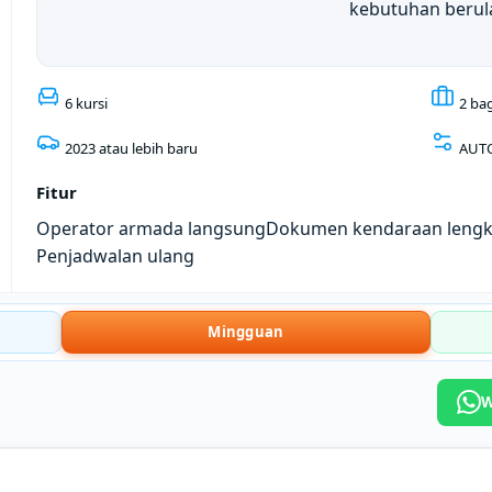
kebutuhan berul
6 kursi
2 ba
2023 atau lebih baru
AUT
Fitur
Operator armada langsung
Dokumen kendaraan leng
Penjadwalan ulang
Mingguan
W