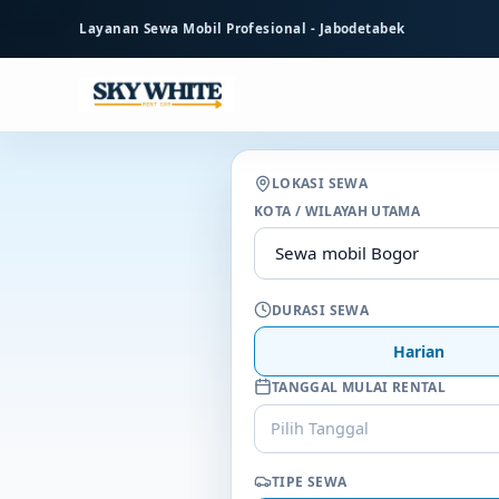
ke
Layanan Sewa Mobil Profesional - Jabodetabek
konten
utama
LOKASI SEWA
KOTA / WILAYAH UTAMA
DURASI SEWA
Harian
TANGGAL MULAI RENTAL
Pilih Tanggal
TIPE SEWA