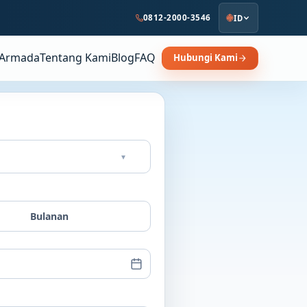
0812-2000-3546
ID
Armada
Tentang Kami
Blog
FAQ
Hubungi Kami
▾
Bulanan