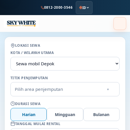
ke
0812-2000-3546
ID
konten
utama
LOKASI SEWA
KOTA / WILAYAH UTAMA
TITIK PENJEMPUTAN
Pilih area penjemputan
▾
DURASI SEWA
Harian
Mingguan
Bulanan
TANGGAL MULAI RENTAL