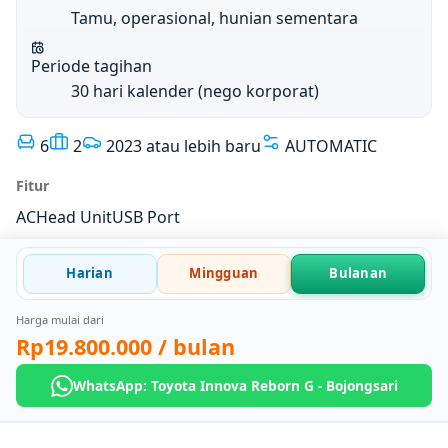
Tamu, operasional, hunian sementara
Periode tagihan
30 hari kalender (nego korporat)
6
2
2023 atau lebih baru
AUTOMATIC
Fitur
AC
Head Unit
USB Port
Harian
Mingguan
Bulanan
Harga mulai dari
Rp19.800.000
/ bulan
WhatsApp: Toyota Innova Reborn G - Bojongsari