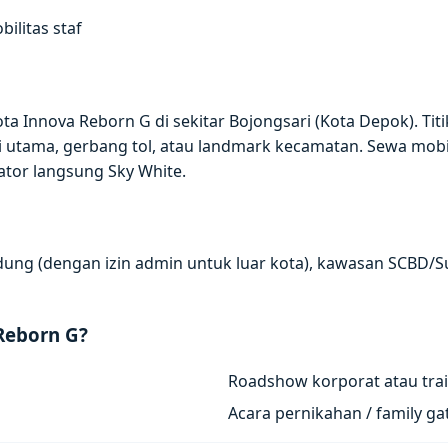
ilitas staf
a Innova Reborn G di sekitar Bojongsari (Kota Depok). Tit
utama, gerbang tol, atau landmark kecamatan. Sewa mobil
ator langsung Sky White.
andung (dengan izin admin untuk luar kota), kawasan SCBD/S
Reborn G?
Roadshow korporat atau trai
Acara pernikahan / family g