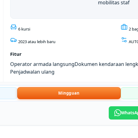
mobilitas staf
6 kursi
2 ba
2023 atau lebih baru
AUT
Fitur
Operator armada langsung
Dokumen kendaraan leng
Penjadwalan ulang
Mingguan
WhatsAp