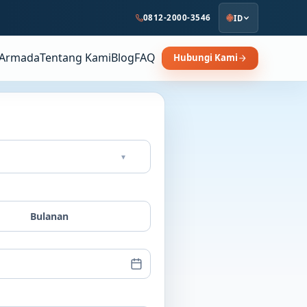
0812-2000-3546
ID
Armada
Tentang Kami
Blog
FAQ
Hubungi Kami
▾
Bulanan