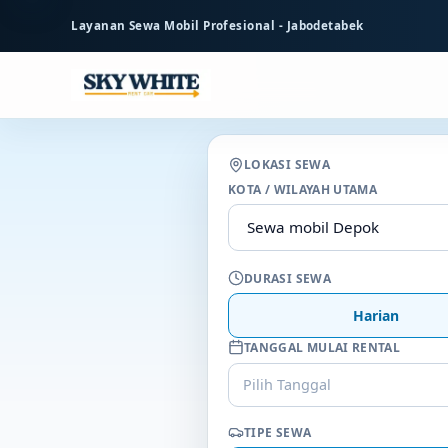
ke
Layanan Sewa Mobil Profesional - Jabodetabek
konten
utama
LOKASI SEWA
KOTA / WILAYAH UTAMA
DURASI SEWA
Harian
TANGGAL MULAI RENTAL
Pilih Tanggal
TIPE SEWA