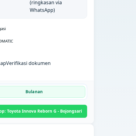
(ringkasan via
WhatsApp)
gasi
OMATIC
kap
Verifikasi dokumen
Bulanan
p: Toyota Innova Reborn G - Bojongsari