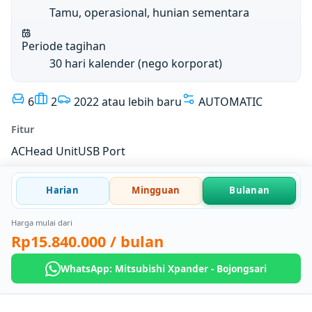
Tamu, operasional, hunian sementara
Periode tagihan
30 hari kalender (nego korporat)
6
2
2022 atau lebih baru
AUTOMATIC
Fitur
AC
Head Unit
USB Port
Harian
Mingguan
Bulanan
Harga mulai dari
Rp15.840.000
/ bulan
WhatsApp: Mitsubishi Xpander - Bojongsari