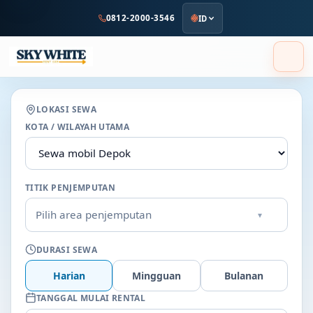
ke
0812-2000-3546
ID
konten
utama
LOKASI SEWA
KOTA / WILAYAH UTAMA
TITIK PENJEMPUTAN
Pilih area penjemputan
▾
DURASI SEWA
Harian
Mingguan
Bulanan
TANGGAL MULAI RENTAL