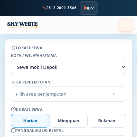
ke
0812-2000-3546
ID
konten
utama
LOKASI SEWA
KOTA / WILAYAH UTAMA
TITIK PENJEMPUTAN
Pilih area penjemputan
▾
DURASI SEWA
Harian
Mingguan
Bulanan
TANGGAL MULAI RENTAL