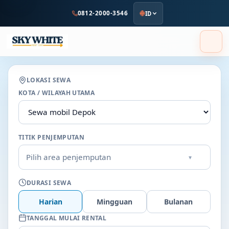
ke
0812-2000-3546
ID
konten
utama
LOKASI SEWA
KOTA / WILAYAH UTAMA
TITIK PENJEMPUTAN
Pilih area penjemputan
▾
DURASI SEWA
Harian
Mingguan
Bulanan
TANGGAL MULAI RENTAL