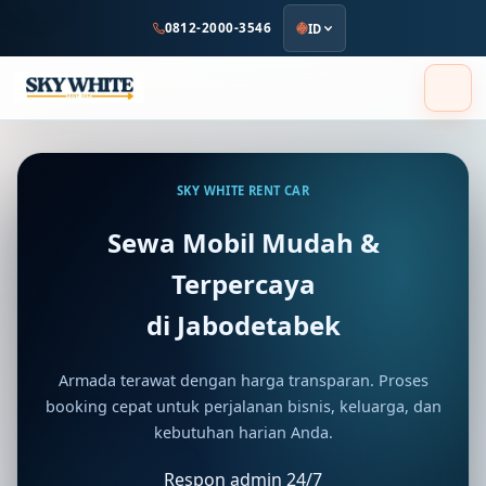
ke
0812-2000-3546
ID
konten
utama
Sewa Mobil Jabodetabek Mur
SKY WHITE RENT CAR
Sewa Mobil Mudah &
Terpercaya
di Jabodetabek
Armada terawat dengan harga transparan. Proses
booking cepat untuk perjalanan bisnis, keluarga, dan
kebutuhan harian Anda.
Respon admin 24/7