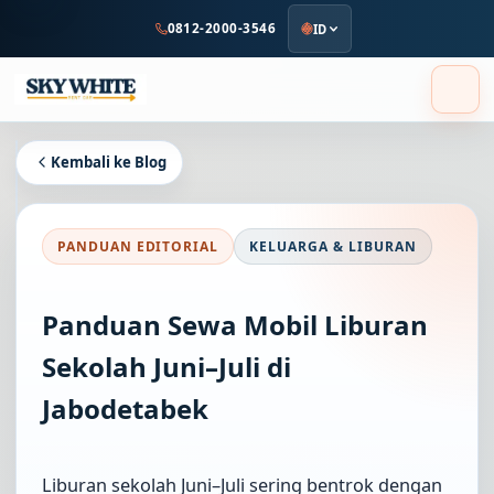
ke
0812-2000-3546
ID
konten
utama
Kembali ke Blog
PANDUAN EDITORIAL
KELUARGA & LIBURAN
Panduan Sewa Mobil Liburan
Sekolah Juni–Juli di
Jabodetabek
Liburan sekolah Juni–Juli sering bentrok dengan