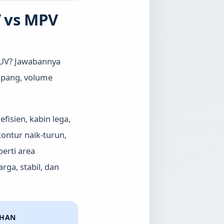
V vs MPV
SUV? Jawabannya
umpang, volume
fisien, kabin lega,
ontur naik-turun,
perti area
ga, stabil, dan
IHAN