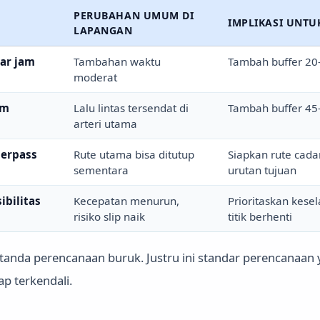
PERUBAHAN UMUM DI
IMPLIKASI UNTU
LAPANGAN
uar jam
Tambahan waktu
Tambah buffer 20
moderat
am
Lalu lintas tersendat di
Tambah buffer 45
arteri utama
derpass
Rute utama bisa ditutup
Siapkan rute cad
sementara
urutan tujuan
ibilitas
Kecepatan menurun,
Prioritaskan kese
risiko slip naik
titik berhenti
tanda perencanaan buruk. Justru ini standar perencanaan y
p terkendali.