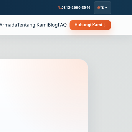
0812-2000-3546
ID
Armada
Tentang Kami
Blog
FAQ
Hubungi Kami