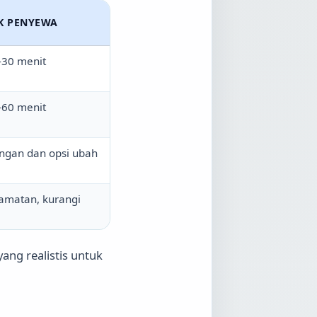
K PENYEWA
-30 menit
-60 menit
angan dan opsi ubah
lamatan, kurangi
ang realistis untuk