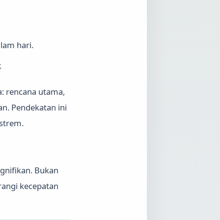
lam hari.
.
a: rencana utama,
n. Pendekatan ini
kstrem.
ignifikan. Bukan
rangi kecepatan