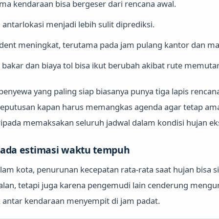
ma kendaraan bisa bergeser dari rencana awal.
ntarlokasi menjadi lebih sulit diprediksi.
cident meningkat, terutama pada jam pulang kantor dan ma
akar dan biaya tol bisa ikut berubah akibat rute memutar
 penyewa yang paling siap biasanya punya tiga lapis rencan
n keputusan kapan harus memangkas agenda agar tetap ama
daripada memaksakan seluruh jadwal dalam kondisi hujan e
ada estimasi waktu tempuh
lam kota, penurunan kecepatan rata-rata saat hujan bisa s
 jalan, tetapi juga karena pengemudi lain cenderung mengu
 antar kendaraan menyempit di jam padat.