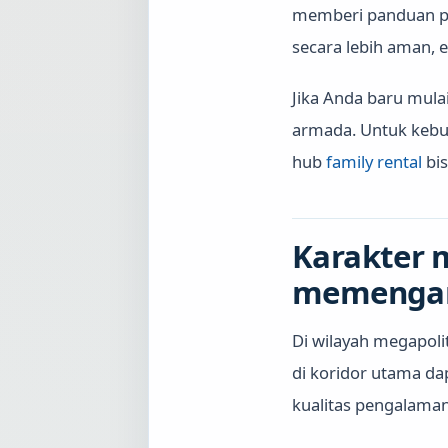
memberi panduan pr
secara lebih aman, 
Jika Anda baru mul
armada. Untuk kebut
hub
family rental
bis
Karakter 
memengaru
Di wilayah megapoli
di koridor utama da
kualitas pengalama