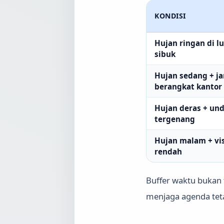
KONDISI
Hujan ringan di l
sibuk
Hujan sedang + j
berangkat kantor
Hujan deras + un
tergenang
Hujan malam + vis
rendah
Buffer waktu bukan 
menjaga agenda teta