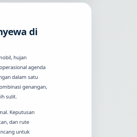
nyewa di
obil, hujan
e operasional agenda
ungan dalam satu
 kombinasi genangan,
h sulit.
rmal. Keputusan
tan, dan rute
rancang untuk