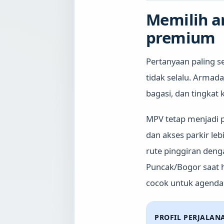
Memilih a
premium
Pertanyaan paling 
tidak selalu. Armad
bagasi, dan tingka
MPV tetap menjadi pi
dan akses parkir le
rute pinggiran denga
Puncak/Bogor saat h
cocok untuk agenda 
PROFIL PERJALAN