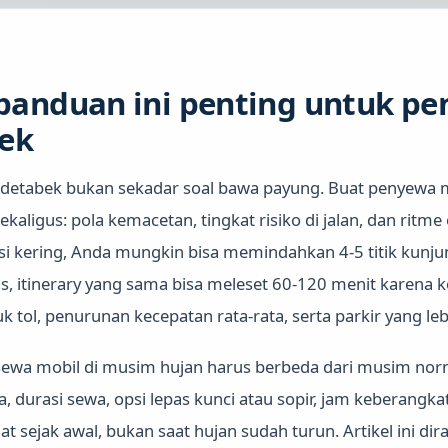
anduan ini penting untuk pe
ek
odetabek bukan sekadar soal bawa payung. Buat penyewa m
kaligus: pola kemacetan, tingkat risiko di jalan, dan ritm
si kering, Anda mungkin bisa memindahkan 4-5 titik kunj
ras, itinerary yang sama bisa meleset 60-120 menit karena
 tol, penurunan kecepatan rata-rata, serta parkir yang lebi
i sewa mobil di musim hujan harus berbeda dari musim no
, durasi sewa, opsi lepas kunci atau sopir, jam keberangka
t sejak awal, bukan saat hujan sudah turun. Artikel ini di