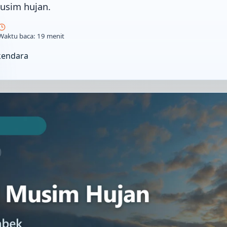
usim hujan.
Waktu baca: 19 menit
kendara