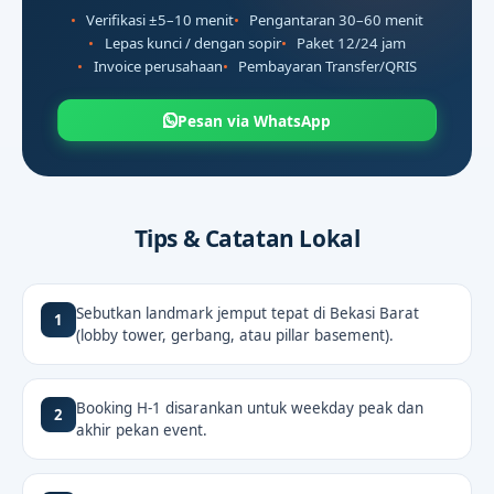
Verifikasi ±5–10 menit
Pengantaran 30–60 menit
Lepas kunci / dengan sopir
Paket 12/24 jam
Invoice perusahaan
Pembayaran Transfer/QRIS
Pesan via WhatsApp
Tips & Catatan Lokal
Sebutkan landmark jemput tepat di Bekasi Barat
1
(lobby tower, gerbang, atau pillar basement).
Booking H-1 disarankan untuk weekday peak dan
2
akhir pekan event.