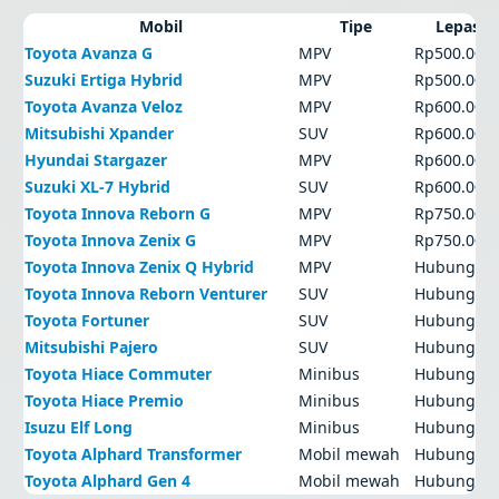
Mobil
Tipe
Lepas k
Toyota Avanza G
MPV
Rp500.000
Suzuki Ertiga Hybrid
MPV
Rp500.000
Toyota Avanza Veloz
MPV
Rp600.000
Mitsubishi Xpander
SUV
Rp600.000
Hyundai Stargazer
MPV
Rp600.000
Suzuki XL-7 Hybrid
SUV
Rp600.000
Toyota Innova Reborn G
MPV
Rp750.000
Toyota Innova Zenix G
MPV
Rp750.000
Toyota Innova Zenix Q Hybrid
MPV
Hubungi a
Toyota Innova Reborn Venturer
SUV
Hubungi a
Toyota Fortuner
SUV
Hubungi a
Mitsubishi Pajero
SUV
Hubungi a
Toyota Hiace Commuter
Minibus
Hubungi a
Toyota Hiace Premio
Minibus
Hubungi a
Isuzu Elf Long
Minibus
Hubungi a
Toyota Alphard Transformer
Mobil mewah
Hubungi a
Toyota Alphard Gen 4
Mobil mewah
Hubungi a