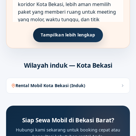
koridor Kota Bekasi, lebih aman memilih
paket yang memberi ruang untuk meeting
yang molor, waktu tunggu, dan titik
singgah tambahan sejak briefing awal.
Tampilkan lebih lengkap
Format sewa yang paling masuk
02
Wilayah induk — Kota Bekasi
akal untuk agenda kerja
Di Bekasi Barat, format seperti Antar-
Rental Mobil Kota Bekasi (Induk)
Jemput dan Sewa Harian 12/24 Jam
biasanya paling berguna ketika satu hari
berisi meeting, kunjungan kantor, dan
waktu tunggu yang sulit dipatok terlalu
Siap Sewa Mobil di Bekasi Barat?
kaku.
Hubungi kami sekarang untuk booking cepat atau