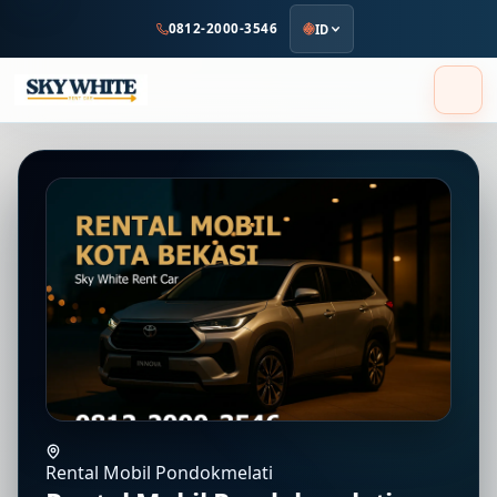
ke
0812-2000-3546
ID
konten
utama
Rental Mobil Pondokmelati