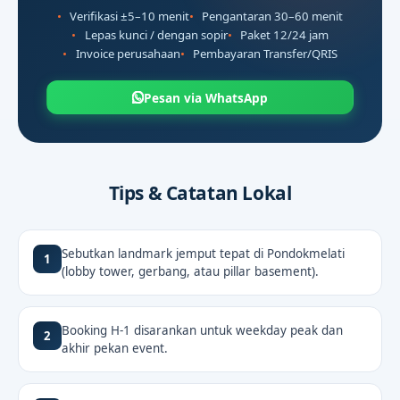
Verifikasi ±5–10 menit
Pengantaran 30–60 menit
Lepas kunci / dengan sopir
Paket 12/24 jam
Invoice perusahaan
Pembayaran Transfer/QRIS
Pesan via WhatsApp
Tips & Catatan Lokal
Sebutkan landmark jemput tepat di Pondokmelati
1
(lobby tower, gerbang, atau pillar basement).
Booking H-1 disarankan untuk weekday peak dan
2
akhir pekan event.