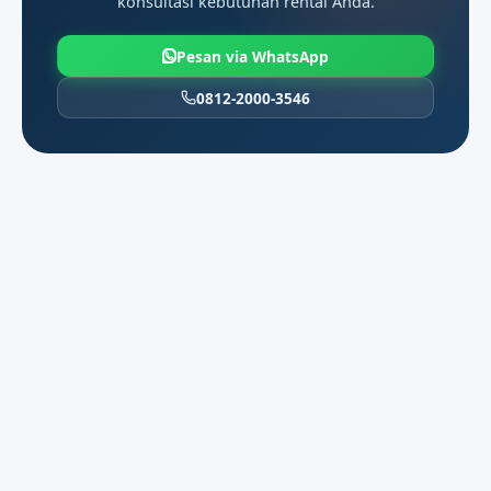
konsultasi kebutuhan rental Anda.
Pesan via WhatsApp
Antar-Jemput
0812-2000-3546
Antar-Jemput biasanya dipilih ketika
hari berjalan padat dan butuh ritme
jemput yang lebih rapi di
Pondokmelati.
Sewa Harian 12/24 Jam
Sewa Harian 12/24 Jam biasanya dipilih
ketika hari berjalan padat dan butuh
ritme jemput yang lebih rapi di
Pondokmelati.