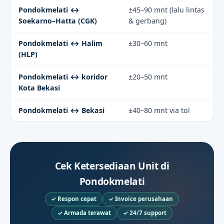
Pondokmelati ↔
±45–90 mnt (lalu lintas
Soekarno–Hatta (CGK)
& gerbang)
Pondokmelati ↔ Halim
±30–60 mnt
(HLP)
Pondokmelati ↔ koridor
±20–50 mnt
Kota Bekasi
Pondokmelati ↔ Bekasi
±40–80 mnt via tol
Cek Ketersediaan Unit di
Pondokmelati
✓ Respon cepat
✓ Invoice perusahaan
✓ Armada terawat
✓ 24/7 support