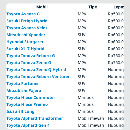
Mobil
Tipe
Lepas k
Toyota Avanza G
MPV
Rp500.000
Suzuki Ertiga Hybrid
MPV
Rp500.000
Toyota Avanza Veloz
MPV
Rp600.000
Mitsubishi Xpander
SUV
Rp600.000
Hyundai Stargazer
MPV
Rp600.000
Suzuki XL-7 Hybrid
SUV
Rp600.000
Toyota Innova Reborn G
MPV
Rp750.000
Toyota Innova Zenix G
MPV
Rp750.000
Toyota Innova Zenix Q Hybrid
MPV
Hubungi a
Toyota Innova Reborn Venturer
SUV
Hubungi a
Toyota Fortuner
SUV
Hubungi a
Mitsubishi Pajero
SUV
Hubungi a
Toyota Hiace Commuter
Minibus
Hubungi a
Toyota Hiace Premio
Minibus
Hubungi a
Isuzu Elf Long
Minibus
Hubungi a
Toyota Alphard Transformer
Mobil mewah
Hubungi a
Toyota Alphard Gen 4
Mobil mewah
Hubungi a