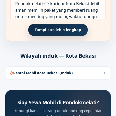
Pondokmelati ↔ koridor Kota Bekasi, lebih
aman memilih paket yang memberi ruang
untuk meeting yang molor, waktu tunggu,
dan titik singgah tambahan sejak briefing
awal.
Tampilkan lebih lengkap
Format sewa yang paling masuk
Wilayah induk — Kota Bekasi
02
akal untuk agenda kerja
Rental Mobil Kota Bekasi (Induk)
Di Pondokmelati, format seperti Antar-
Jemput dan Sewa Harian 12/24 Jam
biasanya paling berguna ketika satu hari
berisi meeting, kunjungan kantor, dan
Siap Sewa Mobil di Pondokmelati?
waktu tunggu yang sulit dipatok terlalu
Hubungi kami sekarang untuk booking cepat atau
kaku.