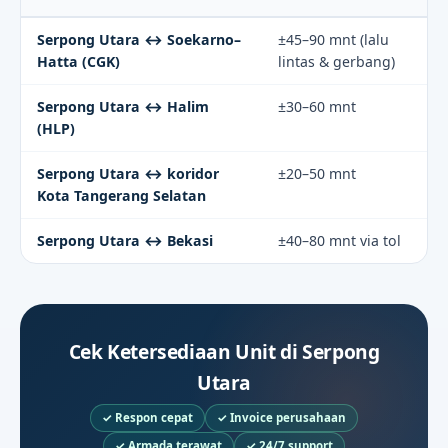
Serpong Utara ↔ Soekarno–
±45–90 mnt (lalu
Hatta (CGK)
lintas & gerbang)
Serpong Utara ↔ Halim
±30–60 mnt
(HLP)
Serpong Utara ↔ koridor
±20–50 mnt
Kota Tangerang Selatan
Serpong Utara ↔ Bekasi
±40–80 mnt via tol
Cek Ketersediaan Unit di Serpong
Utara
✓ Respon cepat
✓ Invoice perusahaan
✓ Armada terawat
✓ 24/7 support