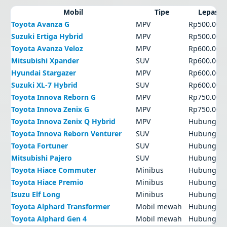
Mobil
Tipe
Lepas k
Toyota Avanza G
MPV
Rp500.000
Suzuki Ertiga Hybrid
MPV
Rp500.000
Toyota Avanza Veloz
MPV
Rp600.000
Mitsubishi Xpander
SUV
Rp600.000
Hyundai Stargazer
MPV
Rp600.000
Suzuki XL-7 Hybrid
SUV
Rp600.000
Toyota Innova Reborn G
MPV
Rp750.000
Toyota Innova Zenix G
MPV
Rp750.000
Toyota Innova Zenix Q Hybrid
MPV
Hubungi a
Toyota Innova Reborn Venturer
SUV
Hubungi a
Toyota Fortuner
SUV
Hubungi a
Mitsubishi Pajero
SUV
Hubungi a
Toyota Hiace Commuter
Minibus
Hubungi a
Toyota Hiace Premio
Minibus
Hubungi a
Isuzu Elf Long
Minibus
Hubungi a
Toyota Alphard Transformer
Mobil mewah
Hubungi a
Toyota Alphard Gen 4
Mobil mewah
Hubungi a