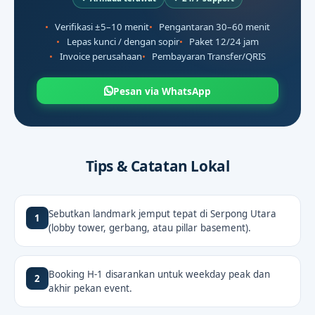
Verifikasi ±5–10 menit
Pengantaran 30–60 menit
Lepas kunci / dengan sopir
Paket 12/24 jam
Invoice perusahaan
Pembayaran Transfer/QRIS
Pesan via WhatsApp
Tips & Catatan Lokal
Sebutkan landmark jemput tepat di Serpong Utara
1
(lobby tower, gerbang, atau pillar basement).
Booking H-1 disarankan untuk weekday peak dan
2
akhir pekan event.