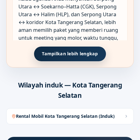
Utara ↔ Soekarno–Hatta (CGK), Serpong
Utara ↔ Halim (HLP), dan Serpong Utara
↔ koridor Kota Tangerang Selatan, lebih
aman memilih paket yang memberi ruang
untuk meeting yang molor, waktu tunggu,
dan titik singgah tambahan sejak briefing
awal.
Tampilkan lebih lengkap
Layanan yang paling sering
Wilayah induk — Kota Tangerang
02
menjaga mobilitas bisnis tetap
Selatan
rapi di Serpong Utara
Rental Mobil Kota Tangerang Selatan (Induk)
Di Serpong Utara, format seperti Antar-
Jemput dan Sewa Harian 12/24 Jam
biasanya paling berguna ketika satu hari