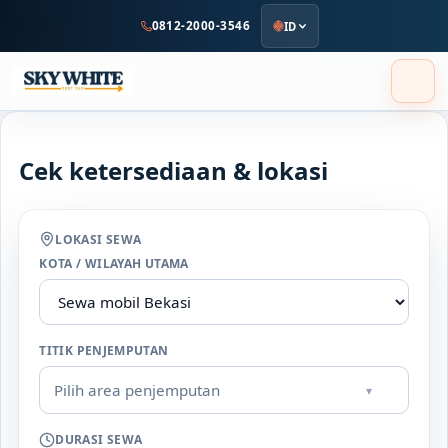
ke
0812-2000-3546
ID
konten
utama
Cek ketersediaan & lokasi
LOKASI SEWA
KOTA / WILAYAH UTAMA
TITIK PENJEMPUTAN
Pilih area penjemputan
▾
DURASI SEWA