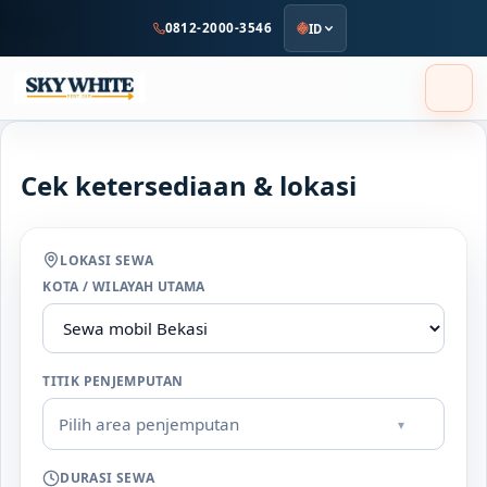
ke
0812-2000-3546
ID
konten
utama
Cek ketersediaan & lokasi
LOKASI SEWA
KOTA / WILAYAH UTAMA
TITIK PENJEMPUTAN
Pilih area penjemputan
▾
DURASI SEWA