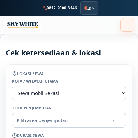
ke
0812-2000-3546
ID
konten
utama
Cek ketersediaan & lokasi
LOKASI SEWA
KOTA / WILAYAH UTAMA
TITIK PENJEMPUTAN
Pilih area penjemputan
▾
DURASI SEWA