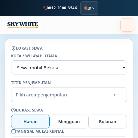
ke
0812-2000-3546
ID
konten
utama
LOKASI SEWA
KOTA / WILAYAH UTAMA
TITIK PENJEMPUTAN
Pilih area penjemputan
▾
DURASI SEWA
Harian
Mingguan
Bulanan
TANGGAL MULAI RENTAL