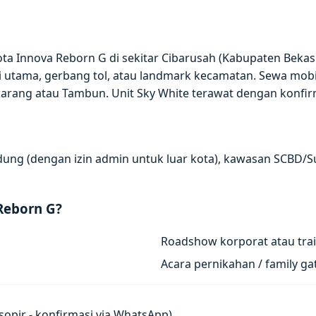
a Innova Reborn G di sekitar Cibarusah (Kabupaten Bekasi)
 utama, gerbang tol, atau landmark kecamatan. Sewa mo
karang atau Tambun. Unit Sky White terawat dengan konfir
andung (dengan izin admin untuk luar kota), kawasan SCBD/S
Reborn G?
Roadshow korporat atau trai
Acara pernikahan / family g
u sopir - konfirmasi via WhatsApp).