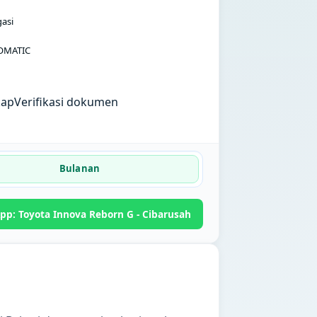
gasi
OMATIC
kap
Verifikasi dokumen
Bulanan
p: Toyota Innova Reborn G - Cibarusah