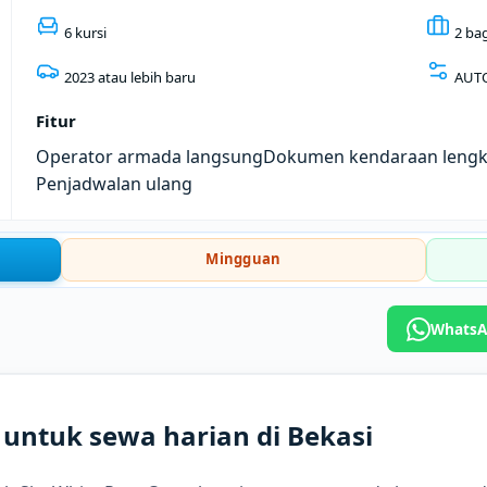
6 kursi
2 ba
2023 atau lebih baru
AUT
Fitur
Operator armada langsung
Dokumen kendaraan leng
Penjadwalan ulang
Mingguan
WhatsAp
 untuk sewa harian di Bekasi