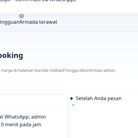
mingguan
Armada terawat
ooking
arga di halaman bersifat indikatif hingga dikonfirmasi admin.
Setelah Anda pesan
chat WhatsApp; admin
10 menit pada jam