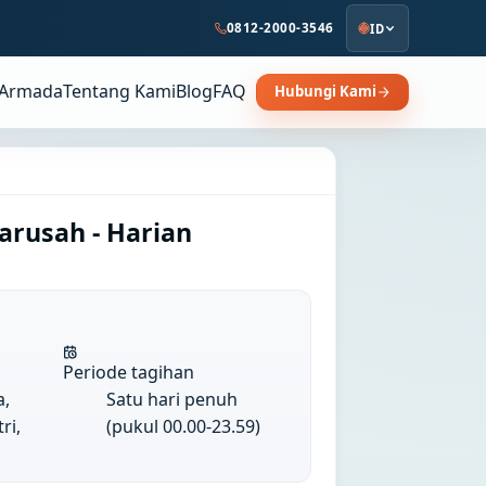
0812-2000-3546
ID
Armada
Tentang Kami
Blog
FAQ
Hubungi Kami
arusah - Harian
Periode tagihan
a,
Satu hari penuh
ri,
(pukul 00.00-23.59)