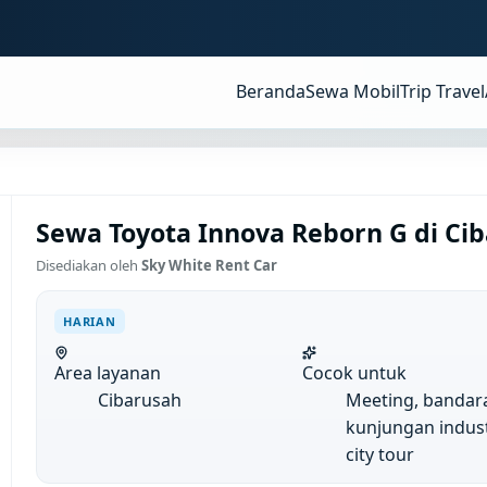
Beranda
Sewa Mobil
Trip Travel
Sewa Toyota Innova Reborn G di Cib
Disediakan oleh
Sky White Rent Car
HARIAN
Area layanan
Cocok untuk
Cibarusah
Meeting, bandar
kunjungan indust
city tour