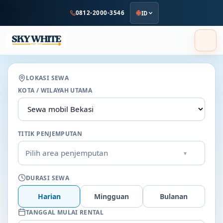
ke
0812-2000-3546
ID
konten
utama
LOKASI SEWA
KOTA / WILAYAH UTAMA
TITIK PENJEMPUTAN
Pilih area penjemputan
▾
DURASI SEWA
Harian
Mingguan
Bulanan
TANGGAL MULAI RENTAL