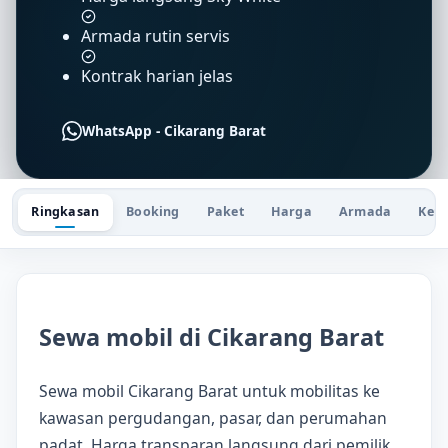
Armada rutin servis
Kontrak harian jelas
WhatsApp - Cikarang Barat
Ringkasan
Booking
Paket
Harga
Armada
Keu
Sewa mobil di Cikarang Barat
Sewa mobil Cikarang Barat untuk mobilitas ke
kawasan pergudangan, pasar, dan perumahan
padat. Harga transparan langsung dari pemilik