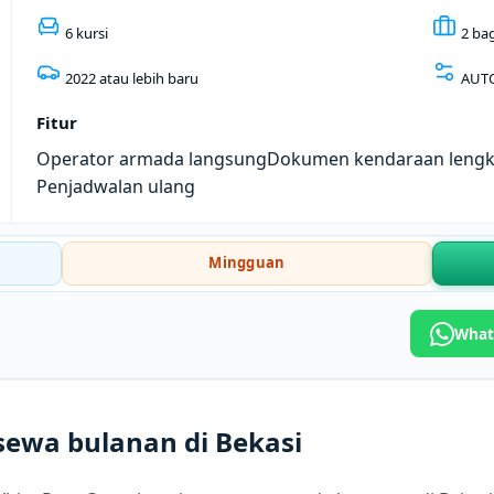
6 kursi
2 ba
2022 atau lebih baru
AUT
Fitur
Operator armada langsung
Dokumen kendaraan leng
Penjadwalan ulang
Mingguan
What
sewa bulanan di Bekasi