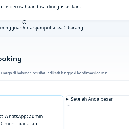
voice perusahaan bisa dinegosiasikan.
& mingguan
Antar-jemput area Cikarang
ooking
arga di halaman bersifat indikatif hingga dikonfirmasi admin.
Setelah Anda pesan
chat WhatsApp; admin
10 menit pada jam