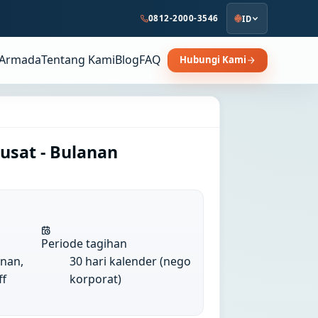
0812-2000-3546
ID
Armada
Tentang Kami
Blog
FAQ
Hubungi Kami
usat - Bulanan
Periode tagihan
anan,
30 hari kalender (nego
ff
korporat)