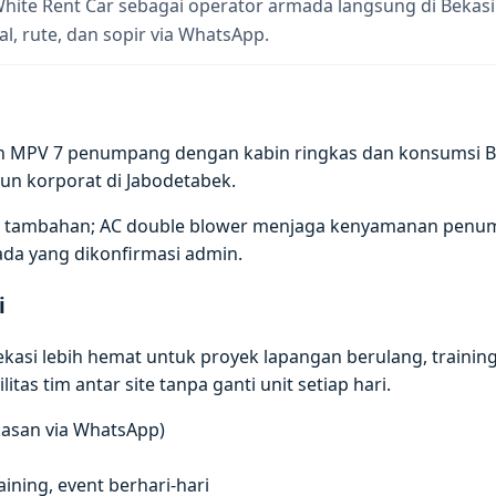
White Rent Car sebagai operator armada langsung di Bekas
al, rute, dan sopir via WhatsApp.
h MPV 7 penumpang dengan kabin ringkas dan konsumsi BBM 
un korporat di Jabodetabek.
gasi tambahan; AC double blower menjaga kenyamanan penu
ada yang dikonfirmasi admin.
i
asi lebih hemat untuk proyek lapangan berulang, training m
itas tim antar site tanpa ganti unit setiap hari.
gkasan via WhatsApp)
ning, event berhari-hari