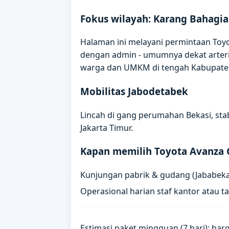
Fokus wilayah: Karang Bahagia
Halaman ini melayani permintaan Toyot
dengan admin - umumnya dekat arteri
warga dan UMKM di tengah Kabupaten B
Mobilitas Jabodetabek
Lincah di gang perumahan Bekasi, stab
Jakarta Timur.
Kapan memilih Toyota Avanza 
Kunjungan pabrik & gudang (Jababeka,
Operasional harian staf kantor atau 
Estimasi paket mingguan (7 hari); harg