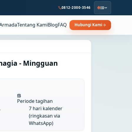
0812-2000-3546
ID
Armada
Tentang Kami
Blog
FAQ
Hubungi Kami
hagia - Mingguan
Periode tagihan
,
7 hari kalender
(ringkasan via
WhatsApp)