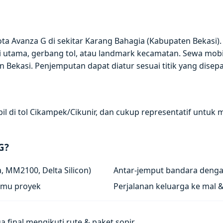
a Avanza G di sekitar Karang Bahagia (Kabupaten Bekasi). 
 utama, gerbang tol, atau landmark kecamatan. Sewa mobil
ekasi. Penjemputan dapat diatur sesuai titik yang disep
il di tol Cikampek/Cikunir, dan cukup representatif untuk 
G?
 MM2100, Delta Silicon)
Antar-jemput bandara denga
tamu proyek
Perjalanan keluarga ke mal 
a final mengikuti rute & paket sopir.