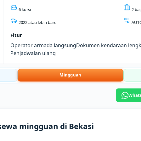
6 kursi
2 ba
2022 atau lebih baru
AUT
Fitur
Operator armada langsung
Dokumen kendaraan leng
Penjadwalan ulang
Mingguan
Whats
sewa mingguan di Bekasi