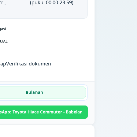
ri,
(pukul 00.00-23.59)
gasi
UAL
kap
Verifikasi dokumen
Bulanan
sApp: Toyota Hiace Commuter - Babelan