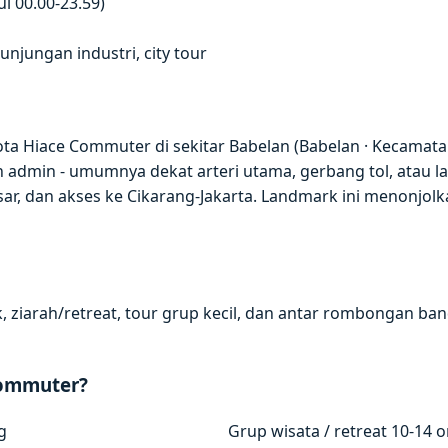
l 00.00-23.59)
jungan industri, city tour
ta Hiace Commuter di sekitar Babelan (Babelan · Kecamatan
n admin - umumnya dekat arteri utama, gerbang tol, atau 
asar, dan akses ke Cikarang-Jakarta. Landmark ini menonjol
, ziarah/retreat, tour grup kecil, dan antar rombongan band
Commuter?
g
Grup wisata / retreat 10-14 