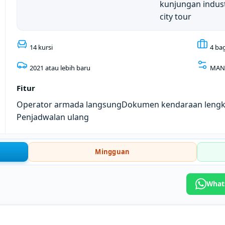
kunjungan indust
city tour
14 kursi
4 ba
2021 atau lebih baru
MAN
Fitur
Operator armada langsung
Dokumen kendaraan leng
Penjadwalan ulang
Mingguan
What