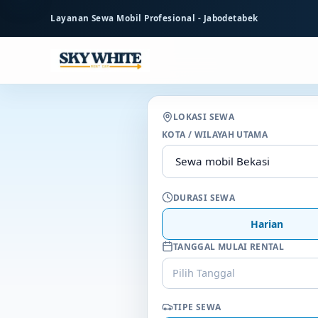
ke
Layanan Sewa Mobil Profesional - Jabodetabek
konten
utama
LOKASI SEWA
KOTA / WILAYAH UTAMA
DURASI SEWA
Harian
TANGGAL MULAI RENTAL
Pilih Tanggal
TIPE SEWA