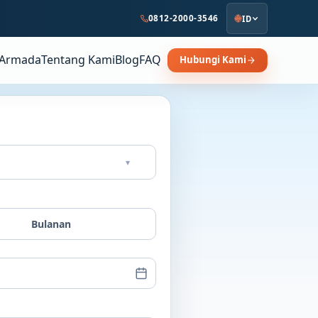
0812-2000-3546
ID
Armada
Tentang Kami
Blog
FAQ
Hubungi Kami
▾
Bulanan