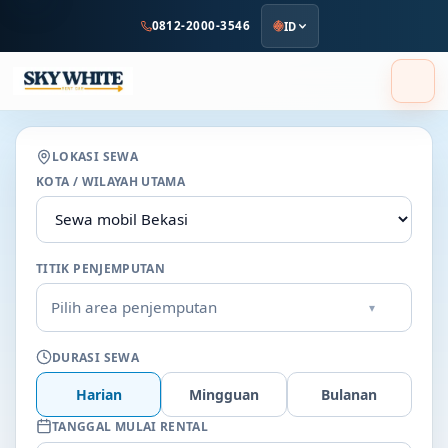
ke
0812-2000-3546
ID
konten
utama
LOKASI SEWA
KOTA / WILAYAH UTAMA
TITIK PENJEMPUTAN
Pilih area penjemputan
▾
DURASI SEWA
Harian
Mingguan
Bulanan
TANGGAL MULAI RENTAL