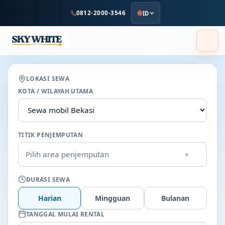
ke
0812-2000-3546
ID
konten
utama
LOKASI SEWA
KOTA / WILAYAH UTAMA
TITIK PENJEMPUTAN
Pilih area penjemputan
▾
DURASI SEWA
Harian
Mingguan
Bulanan
TANGGAL MULAI RENTAL