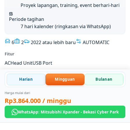
Proyek lapangan, training, event berhari-hari
Periode tagihan
7 hari kalender (ringkasan via WhatsApp)
6
2
2022 atau lebih baru
AUTOMATIC
Fitur
AC
Head Unit
USB Port
Harian
Mingguan
Bulanan
Harga mulai dari
Rp3.864.000
/ minggu
WhatsApp: Mitsubishi Xpander - Bekasi Cyber Park