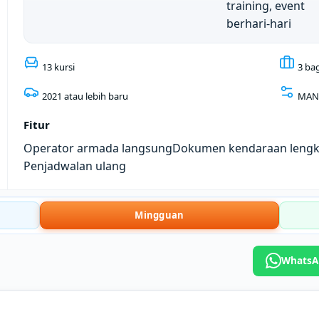
training, event
berhari-hari
13 kursi
3 ba
2021 atau lebih baru
MAN
Fitur
Operator armada langsung
Dokumen kendaraan leng
Penjadwalan ulang
Mingguan
WhatsAp