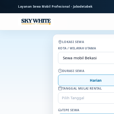
ke
Layanan Sewa Mobil Profesional - Jabodetabek
konten
utama
LOKASI SEWA
KOTA / WILAYAH UTAMA
DURASI SEWA
Harian
TANGGAL MULAI RENTAL
Pilih Tanggal
TIPE SEWA