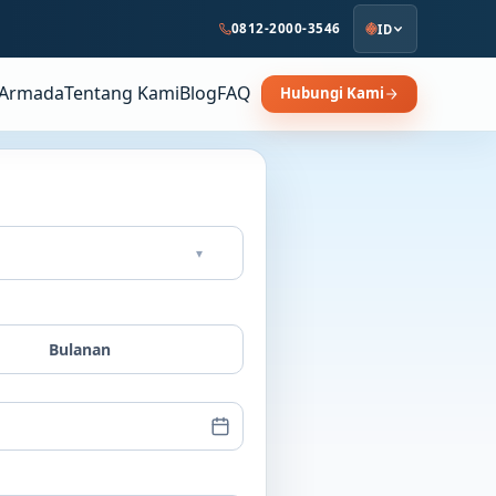
0812-2000-3546
ID
Armada
Tentang Kami
Blog
FAQ
Hubungi Kami
▾
Bulanan