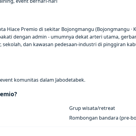
ning, event berhari-hari
yota Hiace Premio di sekitar Bojongmangu (Bojongmangu 
sepakati dengan admin - umumnya dekat arteri utama, gerba
 sekolah, dan kawasan pedesaan-industri di pinggiran ka
an event komunitas dalam Jabodetabek.
remio?
Grup wisata/retreat
Rombongan bandara (pre-bo