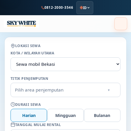
ke
0812-2000-3546
ID
konten
utama
LOKASI SEWA
KOTA / WILAYAH UTAMA
TITIK PENJEMPUTAN
Pilih area penjemputan
▾
DURASI SEWA
Harian
Mingguan
Bulanan
TANGGAL MULAI RENTAL