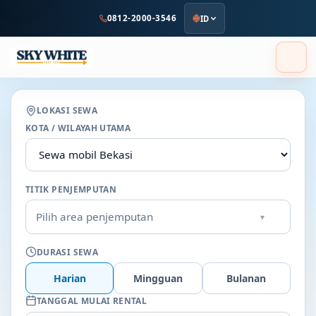
ke
0812-2000-3546
ID
konten
utama
LOKASI SEWA
KOTA / WILAYAH UTAMA
TITIK PENJEMPUTAN
Pilih area penjemputan
▾
DURASI SEWA
Harian
Mingguan
Bulanan
TANGGAL MULAI RENTAL