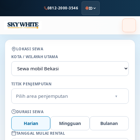
ke
0812-2000-3546
ID
konten
utama
LOKASI SEWA
KOTA / WILAYAH UTAMA
TITIK PENJEMPUTAN
Pilih area penjemputan
▾
DURASI SEWA
Harian
Mingguan
Bulanan
TANGGAL MULAI RENTAL