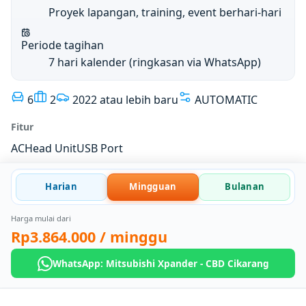
Proyek lapangan, training, event berhari-hari
Periode tagihan
7 hari kalender (ringkasan via WhatsApp)
6
2
2022 atau lebih baru
AUTOMATIC
Fitur
AC
Head Unit
USB Port
Harian
Mingguan
Bulanan
Harga mulai dari
Rp3.864.000
/ minggu
WhatsApp: Mitsubishi Xpander - CBD Cikarang