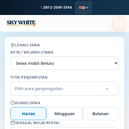
ke
0812-2000-3546
ID
konten
utama
LOKASI SEWA
KOTA / WILAYAH UTAMA
TITIK PENJEMPUTAN
Pilih area penjemputan
▾
DURASI SEWA
Harian
Mingguan
Bulanan
TANGGAL MULAI RENTAL