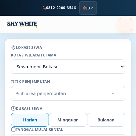
ke
0812-2000-3546
ID
konten
utama
LOKASI SEWA
KOTA / WILAYAH UTAMA
TITIK PENJEMPUTAN
Pilih area penjemputan
▾
DURASI SEWA
Harian
Mingguan
Bulanan
TANGGAL MULAI RENTAL