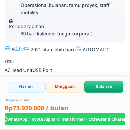
Operasional bulanan, tamu proyek, staff
mobility
Periode tagihan
30 hari kalender (nego korporat)
6
2
2021 atau lebih baru
AUTOMATIC
Fitur
AC
Head Unit
USB Port
Harian
Mingguan
Bulanan
Harga mulai dari
Rp73.920.000
/ bulan
WhatsApp: Toyota Alphard Transformer - CitraGrand Cikarang