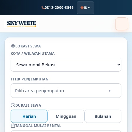
ke
0812-2000-3546
ID
konten
utama
LOKASI SEWA
KOTA / WILAYAH UTAMA
TITIK PENJEMPUTAN
Pilih area penjemputan
▾
DURASI SEWA
Harian
Mingguan
Bulanan
TANGGAL MULAI RENTAL