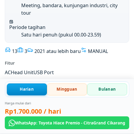
Meeting, bandara, kunjungan industri, city
tour
Periode tagihan
Satu hari penuh (pukul 00.00-23.59)
13
3
2021 atau lebih baru
MANUAL
Fitur
AC
Head Unit
USB Port
Harian
Mingguan
Bulanan
Harga mulai dari
Rp1.700.000
/ hari
WhatsApp: Toyota Hiace Premio - CitraGrand Cikarang