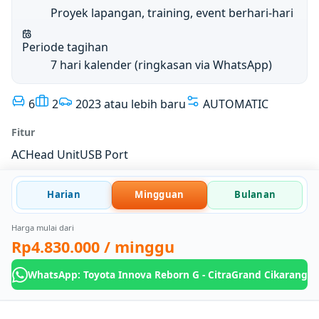
Proyek lapangan, training, event berhari-hari
Periode tagihan
7 hari kalender (ringkasan via WhatsApp)
6
2
2023 atau lebih baru
AUTOMATIC
Fitur
AC
Head Unit
USB Port
Harian
Mingguan
Bulanan
Harga mulai dari
Rp4.830.000
/ minggu
WhatsApp: Toyota Innova Reborn G - CitraGrand Cikarang