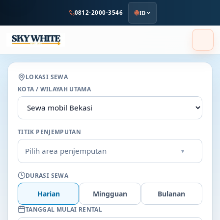
ke
0812-2000-3546
ID
konten
utama
LOKASI SEWA
KOTA / WILAYAH UTAMA
TITIK PENJEMPUTAN
Pilih area penjemputan
▾
DURASI SEWA
Harian
Mingguan
Bulanan
TANGGAL MULAI RENTAL