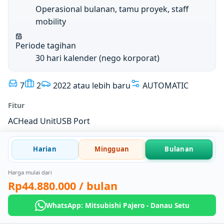
Operasional bulanan, tamu proyek, staff
mobility
Periode tagihan
30 hari kalender (nego korporat)
7
2
2022 atau lebih baru
AUTOMATIC
Fitur
AC
Head Unit
USB Port
Harian
Mingguan
Bulanan
Harga mulai dari
Rp44.880.000
/ bulan
WhatsApp: Mitsubishi Pajero - Danau Setu