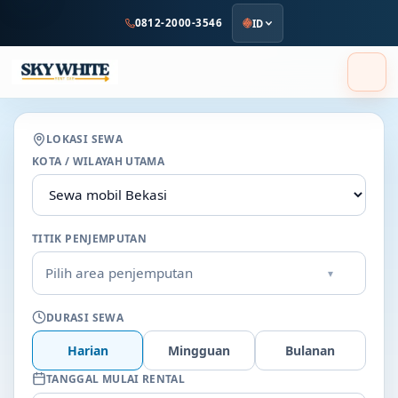
ke
0812-2000-3546
ID
konten
utama
LOKASI SEWA
KOTA / WILAYAH UTAMA
TITIK PENJEMPUTAN
Pilih area penjemputan
▾
DURASI SEWA
Harian
Mingguan
Bulanan
TANGGAL MULAI RENTAL