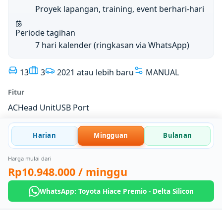
Proyek lapangan, training, event berhari-hari
Periode tagihan
7 hari kalender (ringkasan via WhatsApp)
13
3
2021 atau lebih baru
MANUAL
Fitur
AC
Head Unit
USB Port
Harian
Mingguan
Bulanan
Harga mulai dari
Rp10.948.000
/ minggu
WhatsApp: Toyota Hiace Premio - Delta Silicon