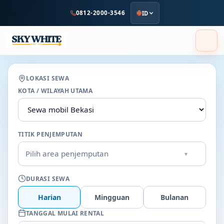
ke
0812-2000-3546
ID
konten
utama
LOKASI SEWA
KOTA / WILAYAH UTAMA
TITIK PENJEMPUTAN
Pilih area penjemputan
▾
DURASI SEWA
Harian
Mingguan
Bulanan
TANGGAL MULAI RENTAL