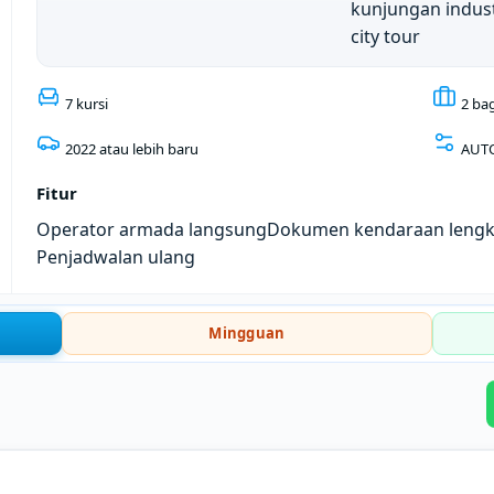
kunjungan indust
city tour
7 kursi
2 ba
2022 atau lebih baru
AUT
Fitur
Operator armada langsung
Dokumen kendaraan leng
Penjadwalan ulang
Mingguan