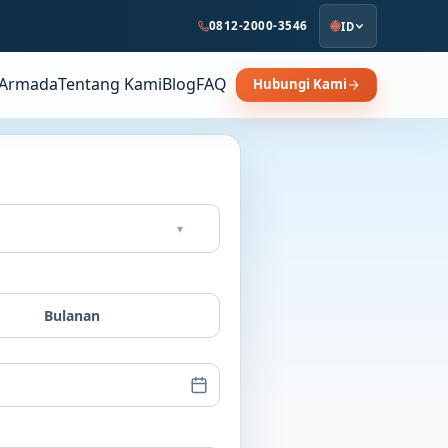
0812-2000-3546
ID
Armada
Tentang Kami
Blog
FAQ
Hubungi Kami
▾
Bulanan