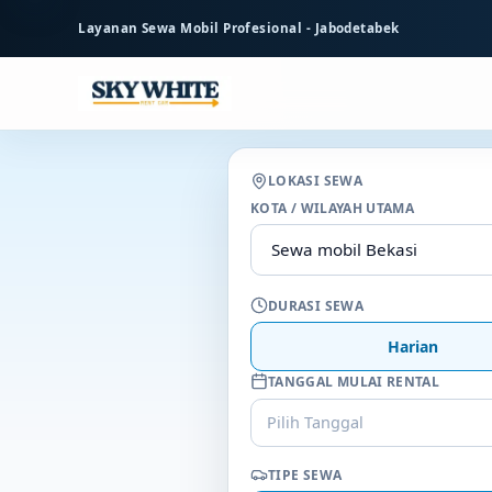
ke
Layanan Sewa Mobil Profesional - Jabodetabek
konten
utama
LOKASI SEWA
KOTA / WILAYAH UTAMA
DURASI SEWA
Harian
TANGGAL MULAI RENTAL
Pilih Tanggal
TIPE SEWA