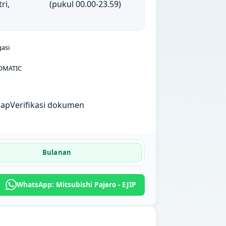
ri,
(pukul 00.00-23.59)
gasi
OMATIC
kap
Verifikasi dokumen
Bulanan
WhatsApp: Mitsubishi Pajero - EJIP